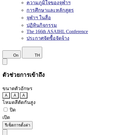
ความภูมิใจของจุฬาฯ
การศึกษาและหลักสูตร
จุฬาฯ ในสื่อ
ปฏิทินกิจกรรม
The 166th ASAIHL Conference
ประกาศจัดซื้อจัดจ้าง
On
TH
ตัวช่วยการเข้าถึง
ขนาดตัวอักษร
A
A
A
โหมดสีตัดกันสูง
ปิด
เปิด
รีเซ็ตการตั้งค่า