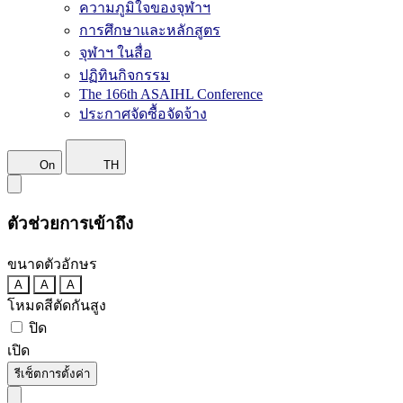
ความภูมิใจของจุฬาฯ
การศึกษาและหลักสูตร
จุฬาฯ ในสื่อ
ปฏิทินกิจกรรม
The 166th ASAIHL Conference
ประกาศจัดซื้อจัดจ้าง
On
TH
ตัวช่วยการเข้าถึง
ขนาดตัวอักษร
A
A
A
โหมดสีตัดกันสูง
ปิด
เปิด
รีเซ็ตการตั้งค่า