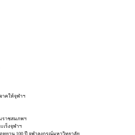
ะ
ิจาคให้จุฬาฯ
รมราชสมภพฯ
มะเร็งจุฬาฯ
ุทยาน 100 ปี จุฬาลงกรณ์มหาวิทยาลัย