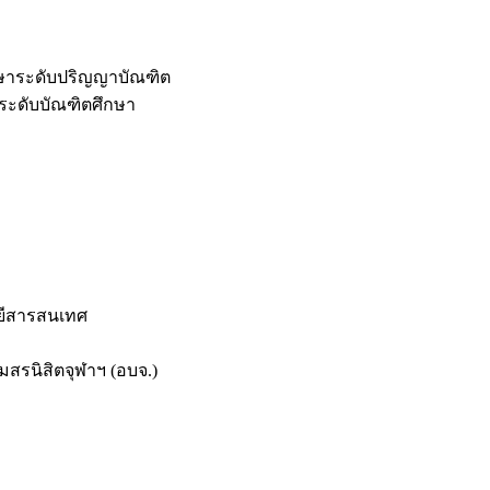
กษาระดับปริญญาบัณฑิต
ระดับบัณฑิตศึกษา
ยีสารสนเทศ
สรนิสิตจุฬาฯ (อบจ.)