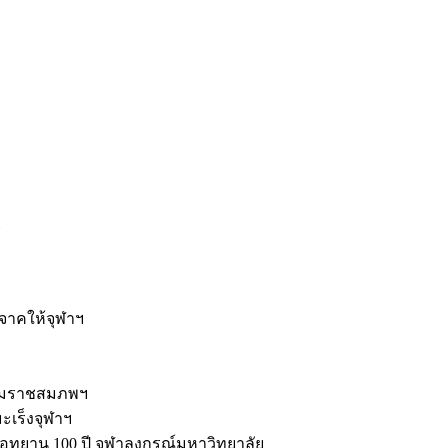
ะ
ิจาคให้จุฬาฯ
รมราชสมภพฯ
มะเร็งจุฬาฯ
ุทยาน 100 ปี จุฬาลงกรณ์มหาวิทยาลัย