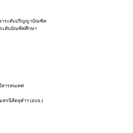
กษาระดับปริญญาบัณฑิต
ระดับบัณฑิตศึกษา
ยีสารสนเทศ
สรนิสิตจุฬาฯ (อบจ.)