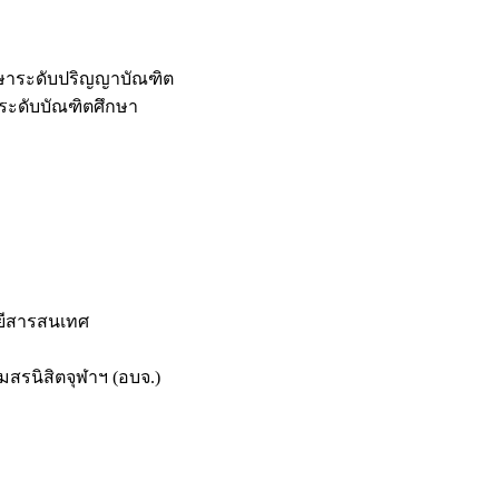
กษาระดับปริญญาบัณฑิต
ระดับบัณฑิตศึกษา
ยีสารสนเทศ
สรนิสิตจุฬาฯ (อบจ.)