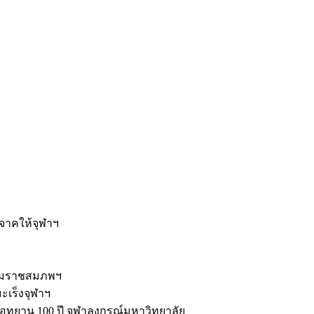
ะ
ิจาคให้จุฬาฯ
รมราชสมภพฯ
มะเร็งจุฬาฯ
ุทยาน 100 ปี จุฬาลงกรณ์มหาวิทยาลัย