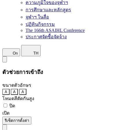
ความภูมิใจของจุฬาฯ
การศึกษาและหลักสูตร
จุฬาฯ ในสื่อ
ปฏิทินกิจกรรม
The 166th ASAIHL Conference
ประกาศจัดซื้อจัดจ้าง
On
TH
ตัวช่วยการเข้าถึง
ขนาดตัวอักษร
A
A
A
โหมดสีตัดกันสูง
ปิด
เปิด
รีเซ็ตการตั้งค่า