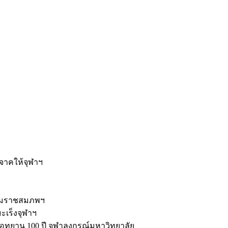
ะ
ิจาคให้จุฬาฯ
รมราชสมภพฯ
มะเร็งจุฬาฯ
ุทยาน 100 ปี จุฬาลงกรณ์มหาวิทยาลัย