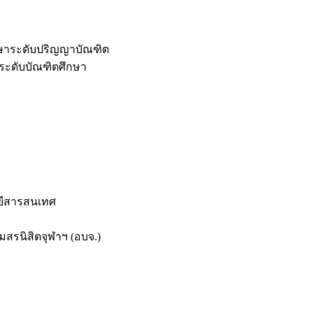
กษาระดับปริญญาบัณฑิต
ระดับบัณฑิตศึกษา
ยีสารสนเทศ
สรนิสิตจุฬาฯ (อบจ.)