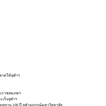
ะ
ิจาคให้จุฬาฯ
รมราชสมภพฯ
มะเร็งจุฬาฯ
ุทยาน 100 ปี จุฬาลงกรณ์มหาวิทยาลัย