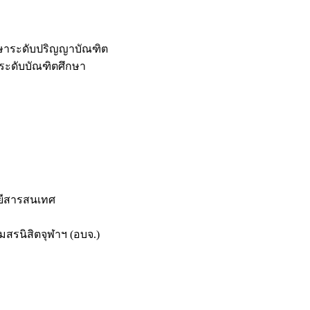
กษาระดับปริญญาบัณฑิต
ระดับบัณฑิตศึกษา
ยีสารสนเทศ
สรนิสิตจุฬาฯ (อบจ.)