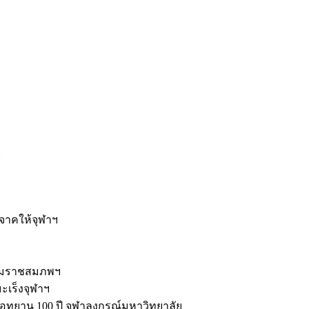
ะ
ิจาคให้จุฬาฯ
รมราชสมภพฯ
มะเร็งจุฬาฯ
ุทยาน 100 ปี จุฬาลงกรณ์มหาวิทยาลัย