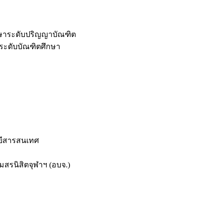
กษาระดับปริญญาบัณฑิต
ระดับบัณฑิตศึกษา
ยีสารสนเทศ
สรนิสิตจุฬาฯ (อบจ.)