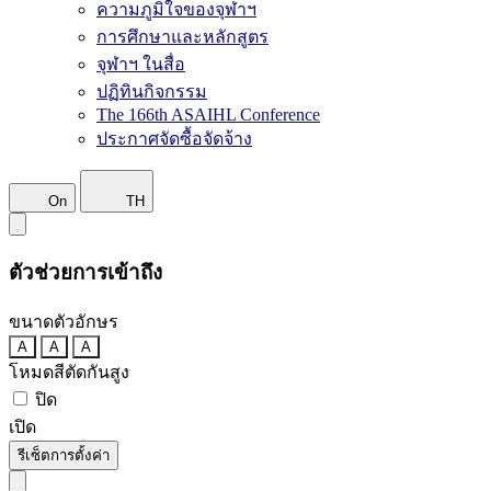
ความภูมิใจของจุฬาฯ
การศึกษาและหลักสูตร
จุฬาฯ ในสื่อ
ปฏิทินกิจกรรม
The 166th ASAIHL Conference
ประกาศจัดซื้อจัดจ้าง
On
TH
ตัวช่วยการเข้าถึง
ขนาดตัวอักษร
A
A
A
โหมดสีตัดกันสูง
ปิด
เปิด
รีเซ็ตการตั้งค่า