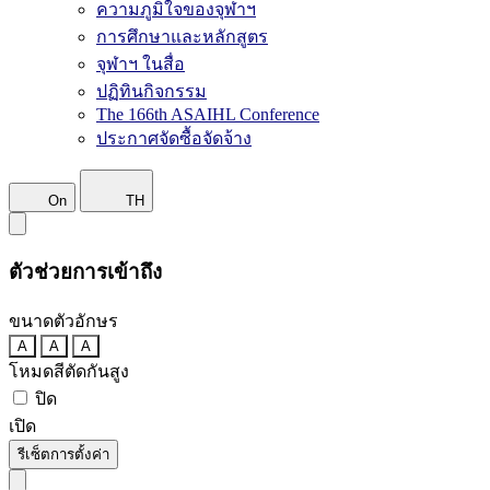
ความภูมิใจของจุฬาฯ
การศึกษาและหลักสูตร
จุฬาฯ ในสื่อ
ปฏิทินกิจกรรม
The 166th ASAIHL Conference
ประกาศจัดซื้อจัดจ้าง
On
TH
ตัวช่วยการเข้าถึง
ขนาดตัวอักษร
A
A
A
โหมดสีตัดกันสูง
ปิด
เปิด
รีเซ็ตการตั้งค่า