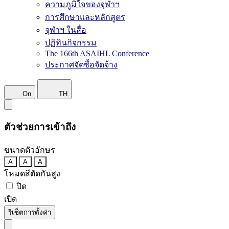
ความภูมิใจของจุฬาฯ
การศึกษาและหลักสูตร
จุฬาฯ ในสื่อ
ปฏิทินกิจกรรม
The 166th ASAIHL Conference
ประกาศจัดซื้อจัดจ้าง
On
TH
ตัวช่วยการเข้าถึง
ขนาดตัวอักษร
A
A
A
โหมดสีตัดกันสูง
ปิด
เปิด
รีเซ็ตการตั้งค่า