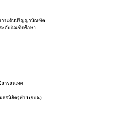
กษาระดับปริญญาบัณฑิต
ระดับบัณฑิตศึกษา
ยีสารสนเทศ
สรนิสิตจุฬาฯ (อบจ.)