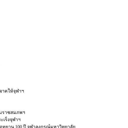
ะ
ิจาคให้จุฬาฯ
รมราชสมภพฯ
มะเร็งจุฬาฯ
ุทยาน 100 ปี จุฬาลงกรณ์มหาวิทยาลัย