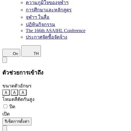
ความภูมิใจของจุฬาฯ
การศึกษาและหลักสูตร
จุฬาฯ ในสื่อ
ปฏิทินกิจกรรม
The 166th ASAIHL Conference
ประกาศจัดซื้อจัดจ้าง
On
TH
ตัวช่วยการเข้าถึง
ขนาดตัวอักษร
A
A
A
โหมดสีตัดกันสูง
ปิด
เปิด
รีเซ็ตการตั้งค่า