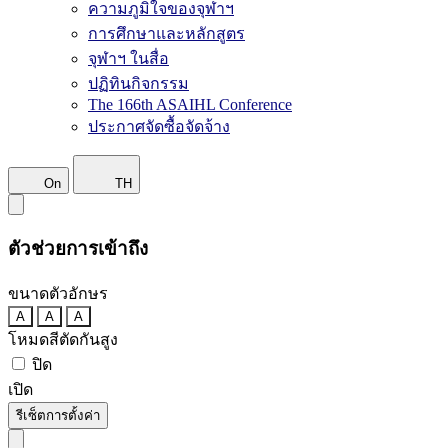
ความภูมิใจของจุฬาฯ
การศึกษาและหลักสูตร
จุฬาฯ ในสื่อ
ปฏิทินกิจกรรม
The 166th ASAIHL Conference
ประกาศจัดซื้อจัดจ้าง
On
TH
ตัวช่วยการเข้าถึง
ขนาดตัวอักษร
A
A
A
โหมดสีตัดกันสูง
ปิด
เปิด
รีเซ็ตการตั้งค่า