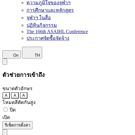
ความภูมิใจของจุฬาฯ
การศึกษาและหลักสูตร
จุฬาฯ ในสื่อ
ปฏิทินกิจกรรม
The 166th ASAIHL Conference
ประกาศจัดซื้อจัดจ้าง
On
TH
ตัวช่วยการเข้าถึง
ขนาดตัวอักษร
A
A
A
โหมดสีตัดกันสูง
ปิด
เปิด
รีเซ็ตการตั้งค่า