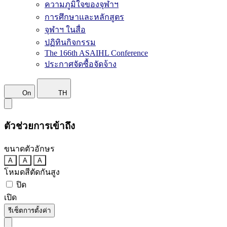
ความภูมิใจของจุฬาฯ
การศึกษาและหลักสูตร
จุฬาฯ ในสื่อ
ปฏิทินกิจกรรม
The 166th ASAIHL Conference
ประกาศจัดซื้อจัดจ้าง
On
TH
ตัวช่วยการเข้าถึง
ขนาดตัวอักษร
A
A
A
โหมดสีตัดกันสูง
ปิด
เปิด
รีเซ็ตการตั้งค่า