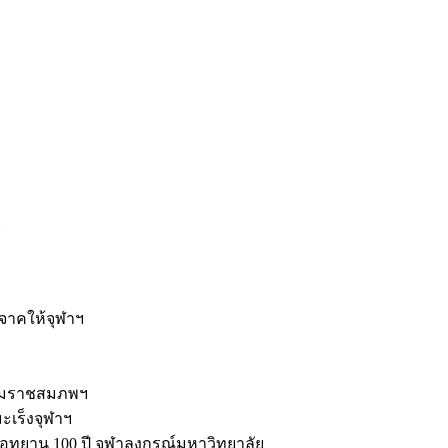
ะ
ิจาคให้จุฬาฯ
รมราชสมภพฯ
มะเร็งจุฬาฯ
ุทยาน 100 ปี จุฬาลงกรณ์มหาวิทยาลัย