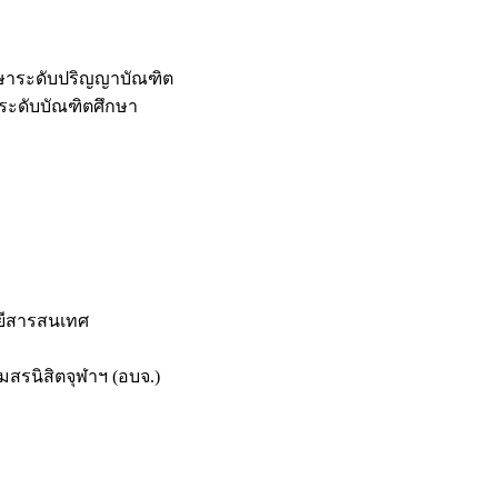
กษาระดับปริญญาบัณฑิต
ระดับบัณฑิตศึกษา
ยีสารสนเทศ
สรนิสิตจุฬาฯ (อบจ.)