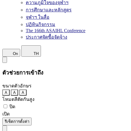
ความภูมิใจของจุฬาฯ
การศึกษาและหลักสูตร
จุฬาฯ ในสื่อ
ปฏิทินกิจกรรม
The 166th ASAIHL Conference
ประกาศจัดซื้อจัดจ้าง
On
TH
ตัวช่วยการเข้าถึง
ขนาดตัวอักษร
A
A
A
โหมดสีตัดกันสูง
ปิด
เปิด
รีเซ็ตการตั้งค่า