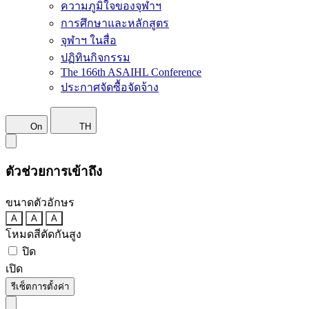
ความภูมิใจของจุฬาฯ
การศึกษาและหลักสูตร
จุฬาฯ ในสื่อ
ปฏิทินกิจกรรม
The 166th ASAIHL Conference
ประกาศจัดซื้อจัดจ้าง
On
TH
ตัวช่วยการเข้าถึง
ขนาดตัวอักษร
A
A
A
โหมดสีตัดกันสูง
ปิด
เปิด
รีเซ็ตการตั้งค่า