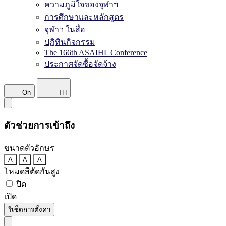
ความภูมิใจของจุฬาฯ
การศึกษาและหลักสูตร
จุฬาฯ ในสื่อ
ปฏิทินกิจกรรม
The 166th ASAIHL Conference
ประกาศจัดซื้อจัดจ้าง
On
TH
ตัวช่วยการเข้าถึง
ขนาดตัวอักษร
A
A
A
โหมดสีตัดกันสูง
ปิด
เปิด
รีเซ็ตการตั้งค่า