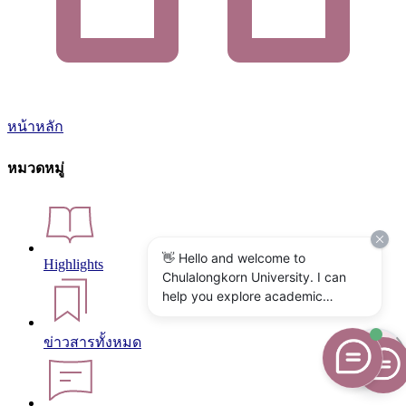
หน้าหลัก
หมวดหมู่
👋 Hello and welcome to
Highlights
Chulalongkorn University. I can
help you explore academic
programs, admissions, research,
campus life, and university
ข่าวสารทั้งหมด
services. What would you like to
know?