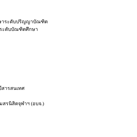
กษาระดับปริญญาบัณฑิต
ระดับบัณฑิตศึกษา
ยีสารสนเทศ
สรนิสิตจุฬาฯ (อบจ.)