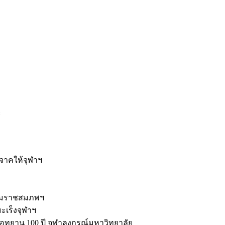
ะ
ิจาคให้จุฬาฯ
รมราชสมภพฯ
มะเร็งจุฬาฯ
ุทยาน 100 ปี จุฬาลงกรณ์มหาวิทยาลัย