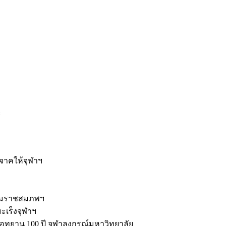
ะ
ิจาคให้จุฬาฯ
รมราชสมภพฯ
มะเร็งจุฬาฯ
ุทยาน 100 ปี จุฬาลงกรณ์มหาวิทยาลัย