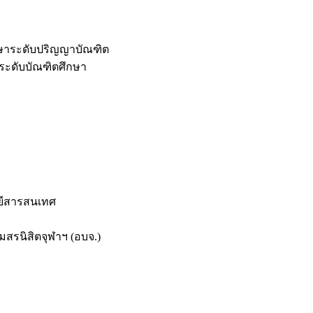
กษาระดับปริญญาบัณฑิต
ระดับบัณฑิตศึกษา
ยีสารสนเทศ
สรนิสิตจุฬาฯ (อบจ.)