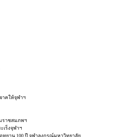
ะ
ิจาคให้จุฬาฯ
รมราชสมภพฯ
มะเร็งจุฬาฯ
ุทยาน 100 ปี จุฬาลงกรณ์มหาวิทยาลัย