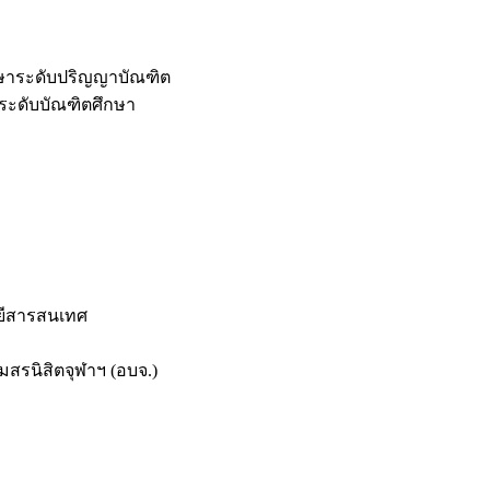
กษาระดับปริญญาบัณฑิต
ระดับบัณฑิตศึกษา
ยีสารสนเทศ
สรนิสิตจุฬาฯ (อบจ.)