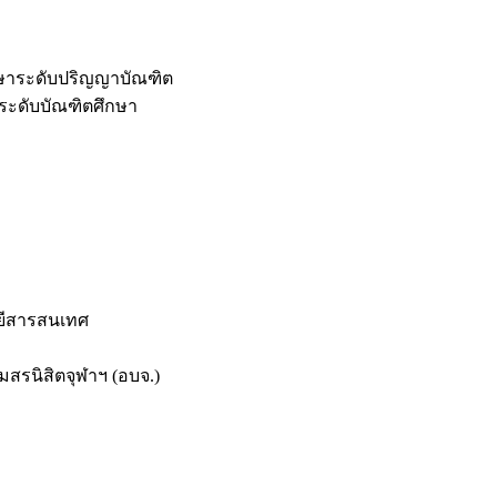
กษาระดับปริญญาบัณฑิต
ระดับบัณฑิตศึกษา
ยีสารสนเทศ
สรนิสิตจุฬาฯ (อบจ.)