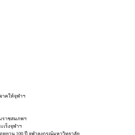
ะ
ิจาคให้จุฬาฯ
รมราชสมภพฯ
มะเร็งจุฬาฯ
ุทยาน 100 ปี จุฬาลงกรณ์มหาวิทยาลัย