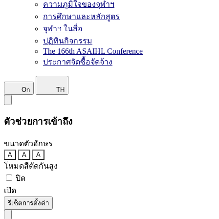
ความภูมิใจของจุฬาฯ
การศึกษาและหลักสูตร
จุฬาฯ ในสื่อ
ปฏิทินกิจกรรม
The 166th ASAIHL Conference
ประกาศจัดซื้อจัดจ้าง
On
TH
ตัวช่วยการเข้าถึง
ขนาดตัวอักษร
A
A
A
โหมดสีตัดกันสูง
ปิด
เปิด
รีเซ็ตการตั้งค่า