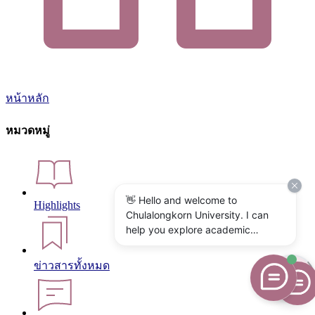
หน้าหลัก
หมวดหมู่
👋 Hello and welcome to
Highlights
Chulalongkorn University. I can
help you explore academic
programs, admissions, research,
campus life, and university
ข่าวสารทั้งหมด
services. What would you like to
know?