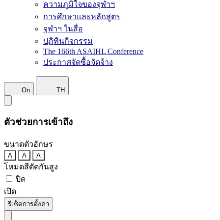
ความภูมิใจของจุฬาฯ
การศึกษาและหลักสูตร
จุฬาฯ ในสื่อ
ปฏิทินกิจกรรม
The 166th ASAIHL Conference
ประกาศจัดซื้อจัดจ้าง
On
TH
ตัวช่วยการเข้าถึง
ขนาดตัวอักษร
A
A
A
โหมดสีตัดกันสูง
ปิด
เปิด
รีเซ็ตการตั้งค่า