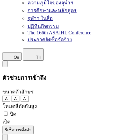
ความภูมิใจของจุฬาฯ
การศึกษาและหลักสูตร
จุฬาฯ ในสื่อ
ปฏิทินกิจกรรม
The 166th ASAIHL Conference
ประกาศจัดซื้อจัดจ้าง
On
TH
ตัวช่วยการเข้าถึง
ขนาดตัวอักษร
A
A
A
โหมดสีตัดกันสูง
ปิด
เปิด
รีเซ็ตการตั้งค่า