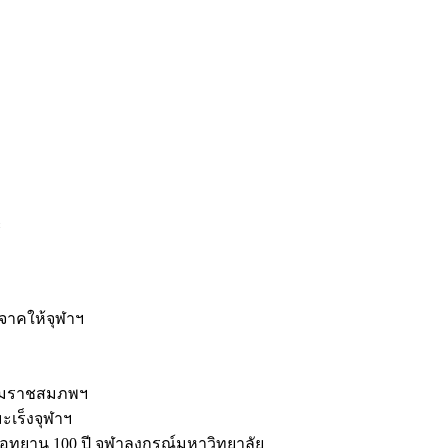
ะ
ิจาคให้จุฬาฯ
รมราชสมภพฯ
มะเร็งจุฬาฯ
ุทยาน 100 ปี จุฬาลงกรณ์มหาวิทยาลัย