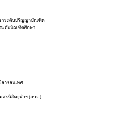
กษาระดับปริญญาบัณฑิต
ระดับบัณฑิตศึกษา
ยีสารสนเทศ
สรนิสิตจุฬาฯ (อบจ.)