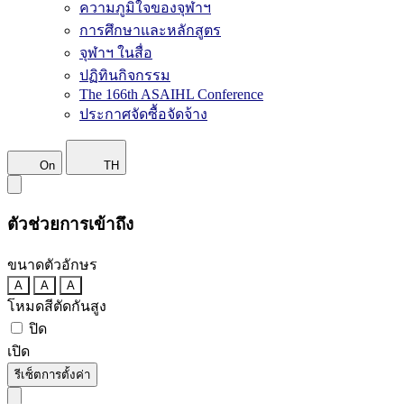
ความภูมิใจของจุฬาฯ
การศึกษาและหลักสูตร
จุฬาฯ ในสื่อ
ปฏิทินกิจกรรม
The 166th ASAIHL Conference
ประกาศจัดซื้อจัดจ้าง
On
TH
ตัวช่วยการเข้าถึง
ขนาดตัวอักษร
A
A
A
โหมดสีตัดกันสูง
ปิด
เปิด
รีเซ็ตการตั้งค่า