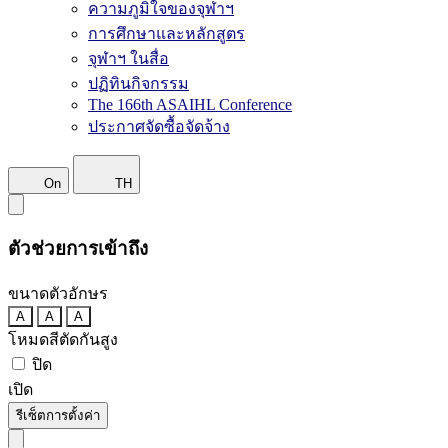
ความภูมิใจของจุฬาฯ
การศึกษาและหลักสูตร
จุฬาฯ ในสื่อ
ปฏิทินกิจกรรม
The 166th ASAIHL Conference
ประกาศจัดซื้อจัดจ้าง
On
TH
ตัวช่วยการเข้าถึง
ขนาดตัวอักษร
A
A
A
โหมดสีตัดกันสูง
ปิด
เปิด
รีเซ็ตการตั้งค่า