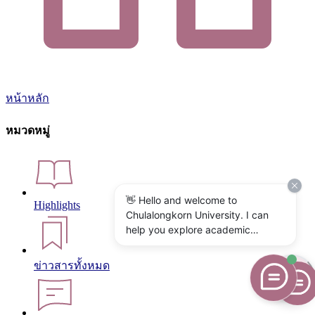
หน้าหลัก
หมวดหมู่
👋 Hello and welcome to
Highlights
Chulalongkorn University. I can
help you explore academic
programs, admissions, research,
campus life, and university
ข่าวสารทั้งหมด
services. What would you like to
know?