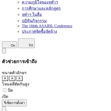
ความภูมิใจของจุฬาฯ
การศึกษาและหลักสูตร
จุฬาฯ ในสื่อ
ปฏิทินกิจกรรม
The 166th ASAIHL Conference
ประกาศจัดซื้อจัดจ้าง
On
TH
ตัวช่วยการเข้าถึง
ขนาดตัวอักษร
A
A
A
โหมดสีตัดกันสูง
ปิด
เปิด
รีเซ็ตการตั้งค่า