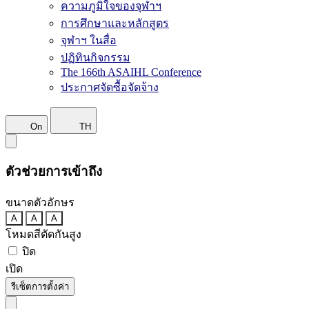
ความภูมิใจของจุฬาฯ
การศึกษาและหลักสูตร
จุฬาฯ ในสื่อ
ปฏิทินกิจกรรม
The 166th ASAIHL Conference
ประกาศจัดซื้อจัดจ้าง
On
TH
ตัวช่วยการเข้าถึง
ขนาดตัวอักษร
A
A
A
โหมดสีตัดกันสูง
ปิด
เปิด
รีเซ็ตการตั้งค่า