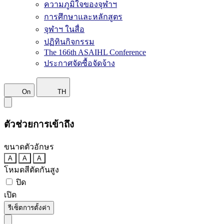
ความภูมิใจของจุฬาฯ
การศึกษาและหลักสูตร
จุฬาฯ ในสื่อ
ปฏิทินกิจกรรม
The 166th ASAIHL Conference
ประกาศจัดซื้อจัดจ้าง
On
TH
ตัวช่วยการเข้าถึง
ขนาดตัวอักษร
A
A
A
โหมดสีตัดกันสูง
ปิด
เปิด
รีเซ็ตการตั้งค่า