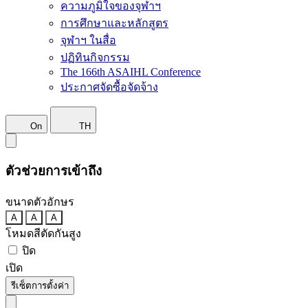
ความภูมิใจของจุฬาฯ
การศึกษาและหลักสูตร
จุฬาฯ ในสื่อ
ปฏิทินกิจกรรม
The 166th ASAIHL Conference
ประกาศจัดซื้อจัดจ้าง
On
TH
ตัวช่วยการเข้าถึง
ขนาดตัวอักษร
A
A
A
โหมดสีตัดกันสูง
ปิด
เปิด
รีเซ็ตการตั้งค่า