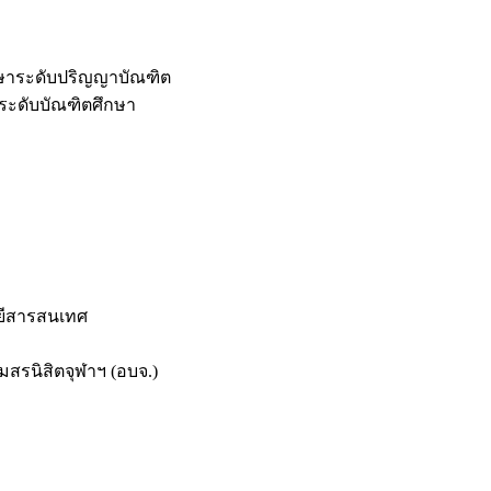
กษาระดับปริญญาบัณฑิต
ระดับบัณฑิตศึกษา
ยีสารสนเทศ
สรนิสิตจุฬาฯ (อบจ.)