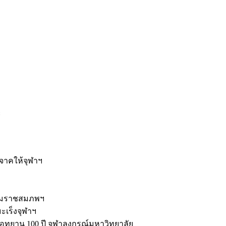
ะ
ิจาคให้จุฬาฯ
รมราชสมภพฯ
มะเร็งจุฬาฯ
ุทยาน 100 ปี จุฬาลงกรณ์มหาวิทยาลัย