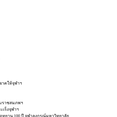
ะ
ิจาคให้จุฬาฯ
รมราชสมภพฯ
มะเร็งจุฬาฯ
ุทยาน 100 ปี จุฬาลงกรณ์มหาวิทยาลัย