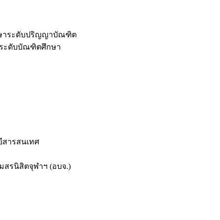
กษาระดับปริญญาบัณฑิต
ระดับบัณฑิตศึกษา
ยีสารสนเทศ
สรนิสิตจุฬาฯ (อบจ.)