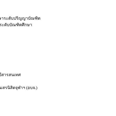
กษาระดับปริญญาบัณฑิต
ระดับบัณฑิตศึกษา
ยีสารสนเทศ
สรนิสิตจุฬาฯ (อบจ.)