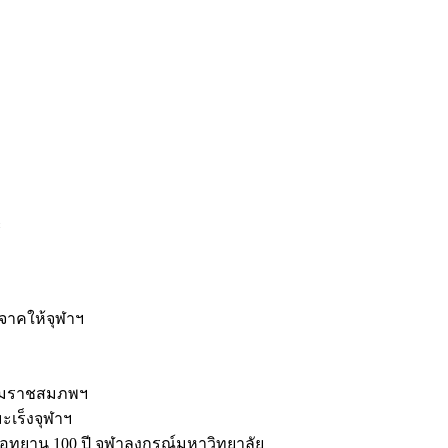
ะ
ิจาคให้จุฬาฯ
รมราชสมภพฯ
มะเร็งจุฬาฯ
ุทยาน 100 ปี จุฬาลงกรณ์มหาวิทยาลัย