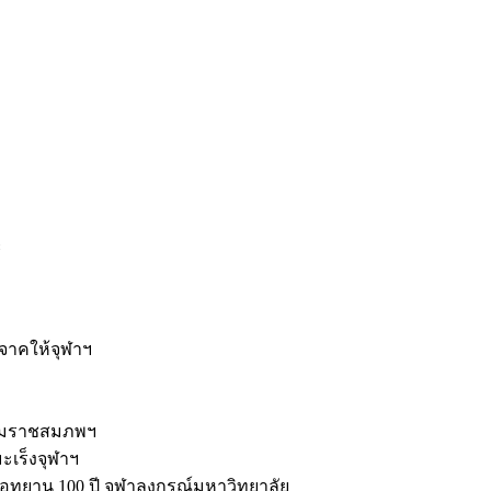
ะ
ิจาคให้จุฬาฯ
รมราชสมภพฯ
มะเร็งจุฬาฯ
ุทยาน 100 ปี จุฬาลงกรณ์มหาวิทยาลัย