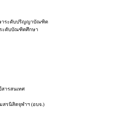
กษาระดับปริญญาบัณฑิต
ระดับบัณฑิตศึกษา
ยีสารสนเทศ
สรนิสิตจุฬาฯ (อบจ.)