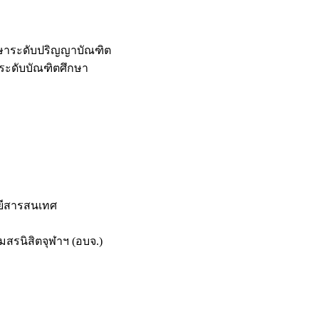
กษาระดับปริญญาบัณฑิต
ระดับบัณฑิตศึกษา
ยีสารสนเทศ
สรนิสิตจุฬาฯ (อบจ.)