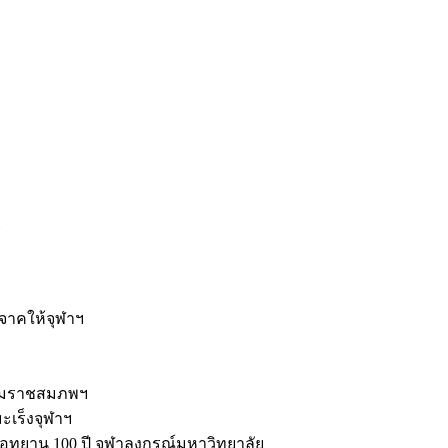
ะ
ิจาคให้จุฬาฯ
รมราชสมภพฯ
มะเร็งจุฬาฯ
ุทยาน 100 ปี จุฬาลงกรณ์มหาวิทยาลัย