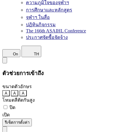
ความภูมิใจของจุฬาฯ
การศึกษาและหลักสูตร
จุฬาฯ ในสื่อ
ปฏิทินกิจกรรม
The 166th ASAIHL Conference
ประกาศจัดซื้อจัดจ้าง
On
TH
ตัวช่วยการเข้าถึง
ขนาดตัวอักษร
A
A
A
โหมดสีตัดกันสูง
ปิด
เปิด
รีเซ็ตการตั้งค่า