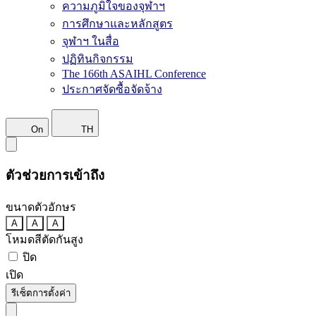
ความภูมิใจของจุฬาฯ
การศึกษาและหลักสูตร
จุฬาฯ ในสื่อ
ปฏิทินกิจกรรม
The 166th ASAIHL Conference
ประกาศจัดซื้อจัดจ้าง
On
TH
ตัวช่วยการเข้าถึง
ขนาดตัวอักษร
A
A
A
โหมดสีตัดกันสูง
ปิด
เปิด
รีเซ็ตการตั้งค่า