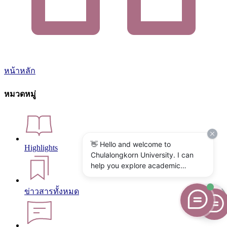
หน้าหลัก
หมวดหมู่
👋 Hello and welcome to
Highlights
Chulalongkorn University. I can
help you explore academic
programs, admissions, research,
campus life, and university
ข่าวสารทั้งหมด
services. What would you like to
know?