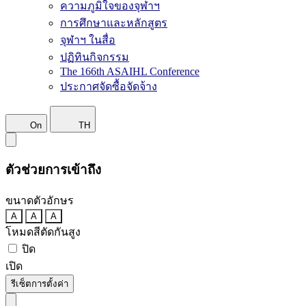
ความภูมิใจของจุฬาฯ
การศึกษาและหลักสูตร
จุฬาฯ ในสื่อ
ปฏิทินกิจกรรม
The 166th ASAIHL Conference
ประกาศจัดซื้อจัดจ้าง
On
TH
ตัวช่วยการเข้าถึง
ขนาดตัวอักษร
A
A
A
โหมดสีตัดกันสูง
ปิด
เปิด
รีเซ็ตการตั้งค่า