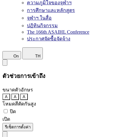
ความภูมิใจของจุฬาฯ
การศึกษาและหลักสูตร
จุฬาฯ ในสื่อ
ปฏิทินกิจกรรม
The 166th ASAIHL Conference
ประกาศจัดซื้อจัดจ้าง
On
TH
ตัวช่วยการเข้าถึง
ขนาดตัวอักษร
A
A
A
โหมดสีตัดกันสูง
ปิด
เปิด
รีเซ็ตการตั้งค่า