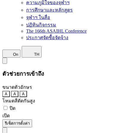
ความภูมิใจของจุฬาฯ
การศึกษาและหลักสูตร
จุฬาฯ ในสื่อ
ปฏิทินกิจกรรม
The 166th ASAIHL Conference
ประกาศจัดซื้อจัดจ้าง
On
TH
ตัวช่วยการเข้าถึง
ขนาดตัวอักษร
A
A
A
โหมดสีตัดกันสูง
ปิด
เปิด
รีเซ็ตการตั้งค่า