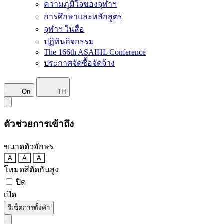
ความภูมิใจของจุฬาฯ
การศึกษาและหลักสูตร
จุฬาฯ ในสื่อ
ปฏิทินกิจกรรม
The 166th ASAIHL Conference
ประกาศจัดซื้อจัดจ้าง
On
TH
ตัวช่วยการเข้าถึง
ขนาดตัวอักษร
A
A
A
โหมดสีตัดกันสูง
ปิด
เปิด
รีเซ็ตการตั้งค่า