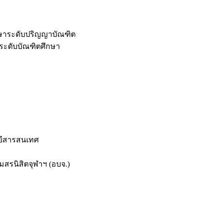
กษาระดับปริญญาบัณฑิต
ระดับบัณฑิตศึกษา
ยีสารสนเทศ
สรนิสิตจุฬาฯ (อบจ.)