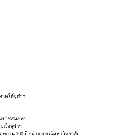
ะ
ิจาคให้จุฬาฯ
รมราชสมภพฯ
มะเร็งจุฬาฯ
ุทยาน 100 ปี จุฬาลงกรณ์มหาวิทยาลัย