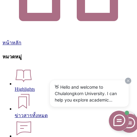
หน้าหลัก
หมวดหมู่
👋 Hello and welcome to
Highlights
Chulalongkorn University. I can
help you explore academic
programs, admissions, research,
campus life, and university
ข่าวสารทั้งหมด
services. What would you like to
know?