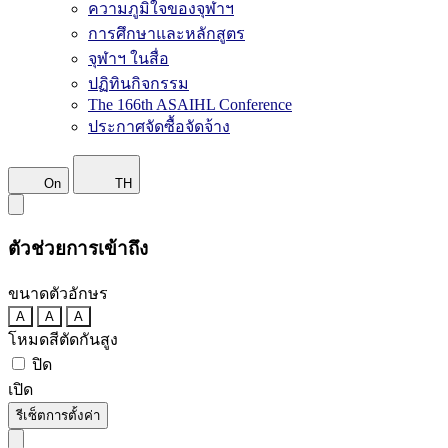
ความภูมิใจของจุฬาฯ
การศึกษาและหลักสูตร
จุฬาฯ ในสื่อ
ปฏิทินกิจกรรม
The 166th ASAIHL Conference
ประกาศจัดซื้อจัดจ้าง
On
TH
ตัวช่วยการเข้าถึง
ขนาดตัวอักษร
A
A
A
โหมดสีตัดกันสูง
ปิด
เปิด
รีเซ็ตการตั้งค่า