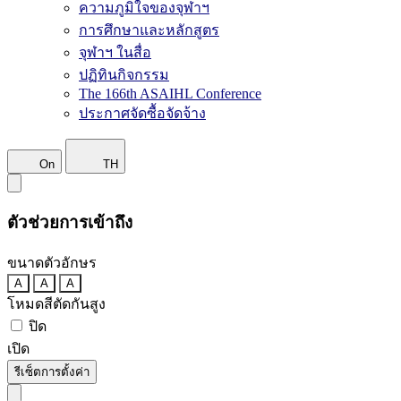
ความภูมิใจของจุฬาฯ
การศึกษาและหลักสูตร
จุฬาฯ ในสื่อ
ปฏิทินกิจกรรม
The 166th ASAIHL Conference
ประกาศจัดซื้อจัดจ้าง
On
TH
ตัวช่วยการเข้าถึง
ขนาดตัวอักษร
A
A
A
โหมดสีตัดกันสูง
ปิด
เปิด
รีเซ็ตการตั้งค่า